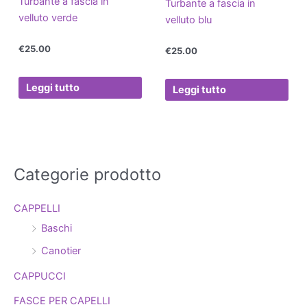
Turbante a fascia in
Turbante a fascia in
velluto verde
velluto blu
€
25.00
€
25.00
Leggi tutto
Leggi tutto
Categorie prodotto
C
e
CAPPELLI
r
Baschi
c
a
Canotier
:
CAPPUCCI
FASCE PER CAPELLI