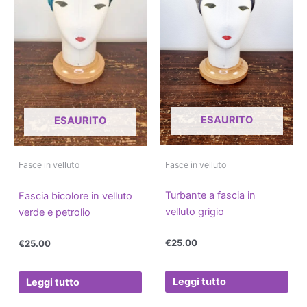
ESAURITO
ESAURITO
Fasce in velluto
Fasce in velluto
Turbante a fascia in
Fascia bicolore in velluto
velluto grigio
verde e petrolio
€
25.00
€
25.00
Leggi tutto
Leggi tutto