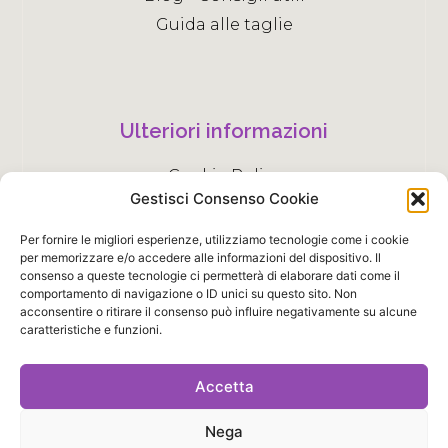
Guida alle taglie
Ulteriori informazioni
Cookie Policy
Gestisci Consenso Cookie
Informativa Privacy
Per fornire le migliori esperienze, utilizziamo tecnologie come i cookie
per memorizzare e/o accedere alle informazioni del dispositivo. Il
consenso a queste tecnologie ci permetterà di elaborare dati come il
comportamento di navigazione o ID unici su questo sito. Non
Seguimi sulle reti sociali!
acconsentire o ritirare il consenso può influire negativamente su alcune
caratteristiche e funzioni.
F
I
P
Y
a
n
i
o
c
s
n
u
Accetta
e
t
t
t
b
a
e
u
Nega
o
g
r
b