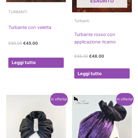
ESAURITO
TURBANTI
Turbanti
Turbante con veletta
Turbante rosso con
applicazione ricamo
€
60.00
€
45.00
€
65.00
€
48.00
Leggi tutto
Leggi tutto
In offerta!
In offerta!