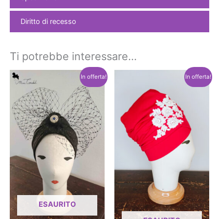
Diritto di recesso
Ti potrebbe interessare…
In offerta!
In offerta!
ESAURITO