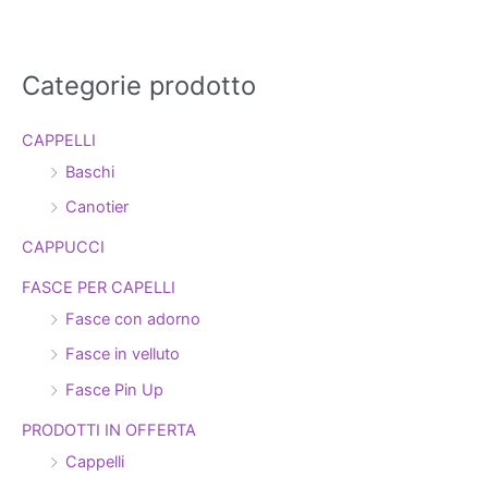
Categorie prodotto
C
e
CAPPELLI
r
Baschi
c
a
Canotier
:
CAPPUCCI
FASCE PER CAPELLI
Fasce con adorno
Fasce in velluto
Fasce Pin Up
PRODOTTI IN OFFERTA
Cappelli